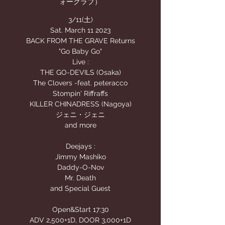
ォークラブ）
3/11(土)
Sat. March 11 2023
BACK FROM THE GRAVE Returns
"Go Baby Go"
Live :
THE GO-DEVILS (Osaka)
The Clovers -feat. peteracco
Stompin' Riffraffs
KILLER CHINADRESS (Nagoya)
ジェニ・ジェニ
and more
Deejays :
Jimmy Mashiko
Daddy-O-Nov
Mr. Death
and Special Guest
Open&Start 17:30
ADV 2,500+1D, DOOR 3,000+1D