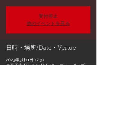
受付停止
他のイベントを見る
日時・場所/Date・Venue
2023年3月11日 17:30
東高円寺 U.F.O.CLUB（ユーフォークラブ）,
日本、〒166-0003 東京都杉並区高円寺南１
丁目１１−６ ハーモニーヒルズ B1F
このイベントをシェア