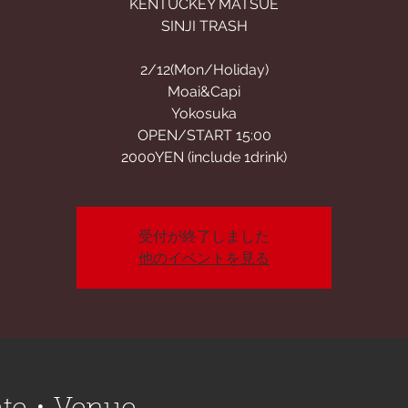
KENTUCKEY MATSUE
SINJI TRASH
2/12(Mon/Holiday)
Moai&Capi
Yokosuka
OPEN/START 15:00
2000YEN (include 1drink)
受付が終了しました
他のイベントを見る