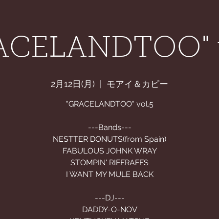
APHY
News
STORE
CONTACT
ABOUT
ACELANDTOO" v
2月12日(月)
  |  
モアイ＆カピー
"GRACELANDTOO" vol.5
---Bands---
NESTTER DONUTS(from Spain)
FABULOUS JOHNK WRAY
STOMPIN' RIFFRAFFS
I WANT MY MULE BACK
---DJ---
DADDY-O-NOV