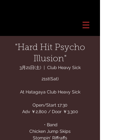
"Hard Hit Psycho
Illusion"
3月21日(土)
  |  
Club Heavy Sick
21st(Sat)
At Hatagaya Club Heavy Sick
Open/Start 17:30
Adv ￥2,800 / Door ￥3,300
・Band
Chicken Jump Skips
Stompin' Riffraffs