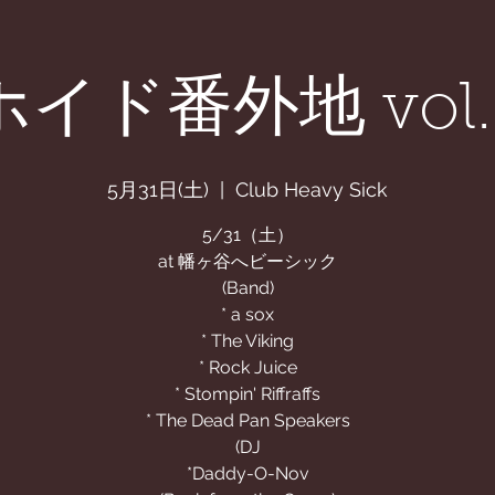
APHY
News
STORE
CONTACT
ABOUT
ホイド番外地 vol.
5月31日(土)
  |  
Club Heavy Sick
5/31（土）
at 幡ヶ谷へビーシック
(Band)
* a sox
* The Viking
* Rock Juice
* Stompin' Riffraffs
* The Dead Pan Speakers
(DJ
*Daddy-O-Nov