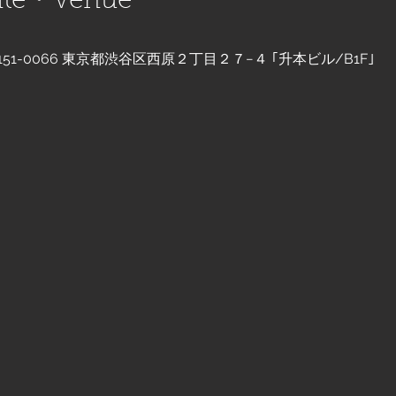
e・Venue
日本、〒151-0066 東京都渋谷区西原２丁目２７−４ ｢升本ビル/B1F｣