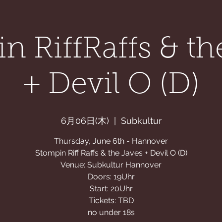
APHY
News
STORE
CONTACT
ABOUT
n RiffRaffs & th
+ Devil O (D)
6月06日(木)
  |  
Subkultur
Thursday, June 6th - Hannover
Stompin Riff Raffs & the Javes + Devil O (D)
Venue: Subkultur Hannover
Doors: 19Uhr
Start: 20Uhr
Tickets: TBD
no under 18s