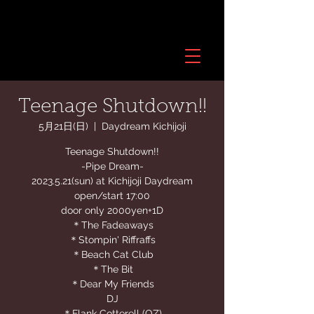
Teenage Shutdown!!
5月21日(日)
  |  
Daydream Kichijoji
Teenage Shutdown!!
-Pipe Dream-
2023.5.21(sun) at Kichijoji Daydream
open/start 17:00
door only 2000yen+1D
＊The Fadeaways
＊Stompin' Riffraffs
＊Beach Cat Club
＊The Bit
＊Dear My Friends
DJ
＊Flank Cotterell (OZ)