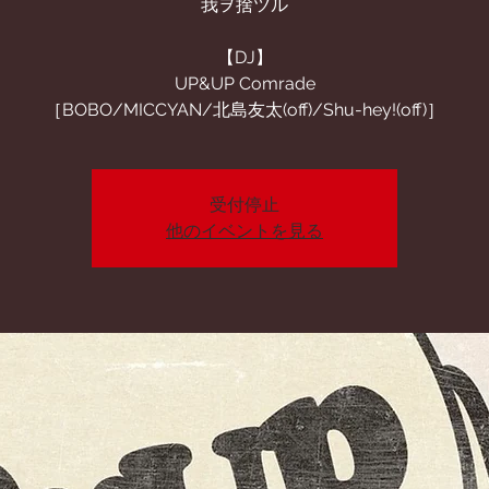
我ヲ捨ツル
【DJ】
UP&UP Comrade
［BOBO/MICCYAN/北島友太(off)/Shu-hey!(off)］
受付停止
他のイベントを見る