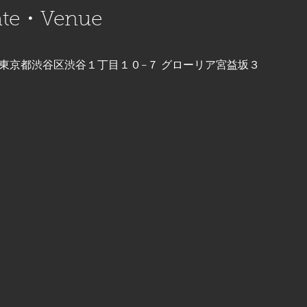
e・Venue
002 東京都渋谷区渋谷１丁目１０−７ グローリア宮益坂３