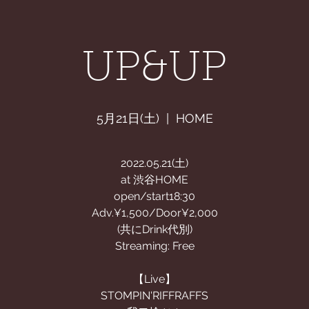
APHY
News
STORE
CONTACT
ABOUT
UP&UP
5月21日(土)
  |  
HOME
2022.05.21(土)
at 渋谷HOME
open/start18:30
Adv.¥1,500/Door¥2,000
(共にDrink代別)
Streaming: Free
【Live】
STOMPIN'RIFFRAFFS